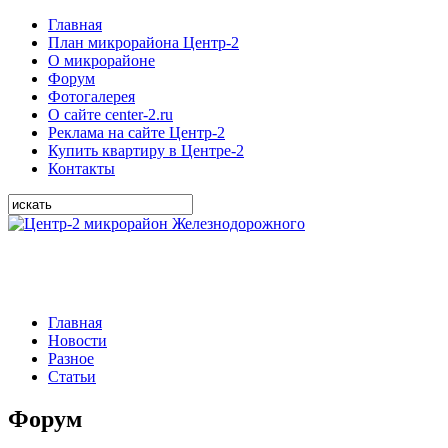
Главная
План микрорайона Центр-2
О микрорайоне
Форум
Фотогалерея
О сайте center-2.ru
Реклама на сайте Центр-2
Купить квартиру в Центре-2
Контакты
Главная
Новости
Разное
Статьи
Форум