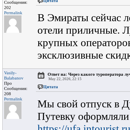
Цитата
Сообщения:
202
Permalink
В Эмираты сейчас л
отели приличные. Л
крупных операторов
эксклюзивные скидк
Vasily-
Ответ на: Через какого туроператора л
Balabanov
May 22, 2026, 22:15
Про
Цитата
Сообщения:
208
Permalink
Мы свой отпуск в Д
Путевку оформляли 
https://ufa.intourist.r