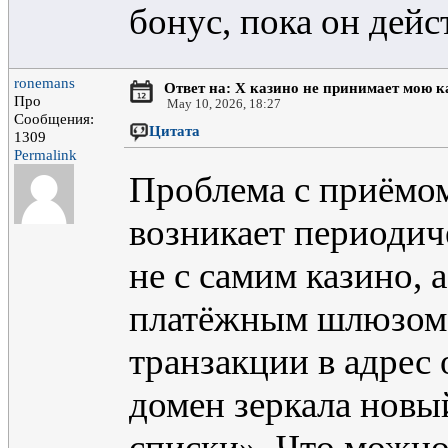
бонус, пока он дейс
ronemans
Ответ на: X казино не принимает мою к
Про
May 10, 2026, 18:27
Сообщения:
Цитата
1309
Permalink
Проблема с приёмом
возникает периодиче
не с самим казино, 
платёжным шлюзом.
транзакции в адрес
домен зеркала новы
списки». Что можно