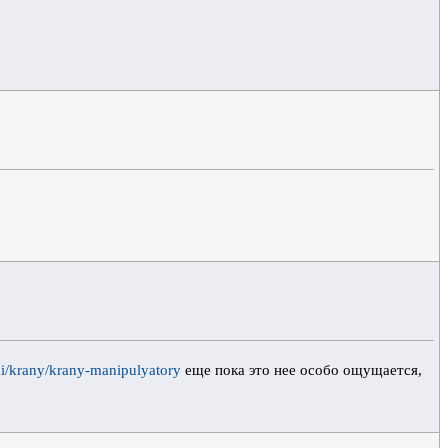
iki/krany/krany-manipulyatory
еще пока это нее особо ощущается,