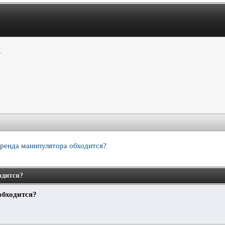
.
аренда манипулятора обходится?
одится?
обходится?