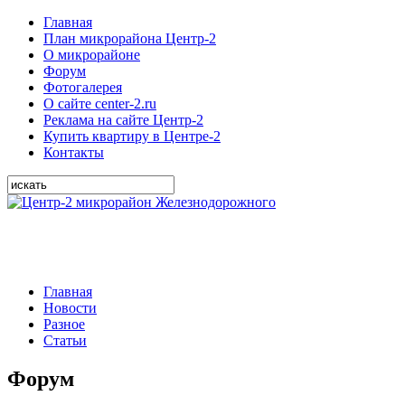
Главная
План микрорайона Центр-2
О микрорайоне
Форум
Фотогалерея
О сайте center-2.ru
Реклама на сайте Центр-2
Купить квартиру в Центре-2
Контакты
Главная
Новости
Разное
Статьи
Форум