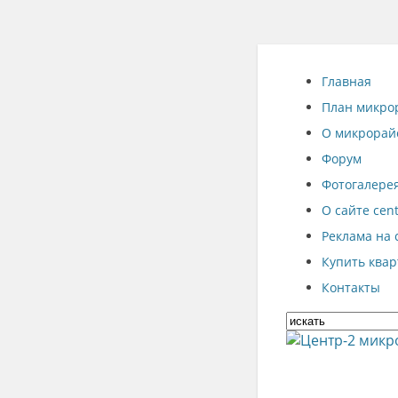
Главная
План микро
О микрорай
Форум
Фотогалере
О сайте cent
Реклама на 
Купить квар
Контакты