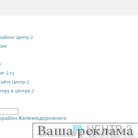
района Центр-2
оне
я
er-2.ru
сайте Центр-2
тиру в Центре-2